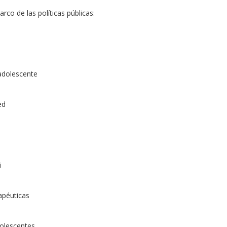
arco de las políticas públicas:
 adolescente
ed
i
rapéuticas
dolescentes