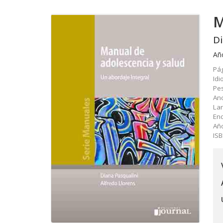
M
Di
Añ
Pág
Id
Pes
An
La
En
Añ
IS