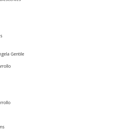
es
ngela Gentile
rrollo
rrollo
ens