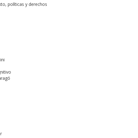
xto, políticas y derechos
ini
nitivo
Faragó
r