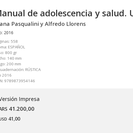
anual de adolescencia y salud. 
ana Pasqualini y Alfredo Llorens
o: 2016
inas: 558
ioma: ESPAÑOL
o: 800 gr
cho: 140 mm
rgo: 200 mm
cuadernación: RÚSTICA
o 2016
BN: 9789873954146
Versión Impresa
41.200,00
ARS
41,00
USD