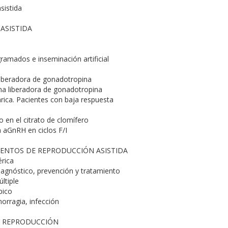
sistida
ASISTIDA
ramados e inseminación artificial
liberadora de gonadotropina
na liberadora de gonadotropina
rica. Pacientes con baja respuesta
 en el citrato de clomífero
n aGnRH en ciclos F/I
IENTOS DE REPRODUCCIÓN ASISTIDA
érica
iagnóstico, prevención y tratamiento
ltiple
pico
orragia, infección
 Y REPRODUCCIÓN