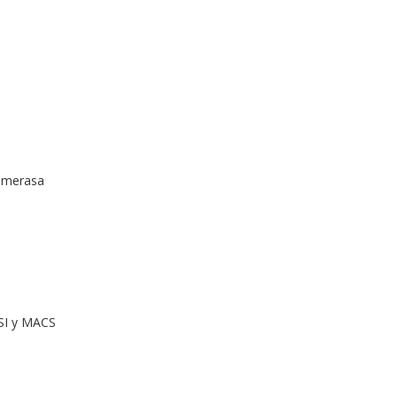
limerasa
MSI y MACS