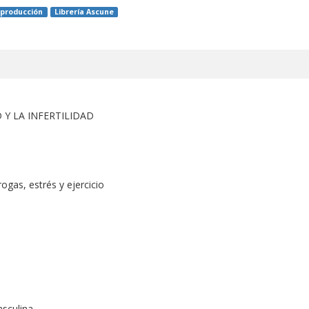
producción
Librería Ascune
 Y LA INFERTILIDAD
drogas, estrés y ejercicio
asculina