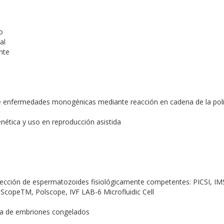
o
al
nte
 de enfermedades monogénicas mediante reacción en cadena de la po
nética y uso en reproducción asistida
elección de espermatozoides fisiológicamente competentes: PICSI, I
oScopeTM, Polscope, IVF LAB-6 Microfluidic Cell
cia de embriones congelados