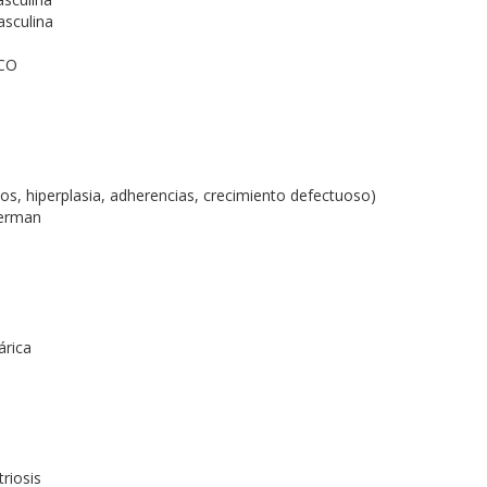
asculina
CO
pos, hiperplasia, adherencias, crecimiento defectuoso)
herman
árica
riosis