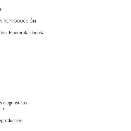
s
EN REPRODUCCIÓN
ión. Hiperprolactinemia
as diagnosticas
ico
reproducción