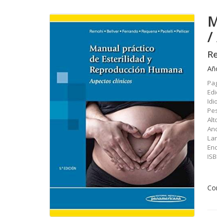
M
/
Re
Añ
Pa
Edi
Id
Pes
Alt
An
La
En
IS
Co