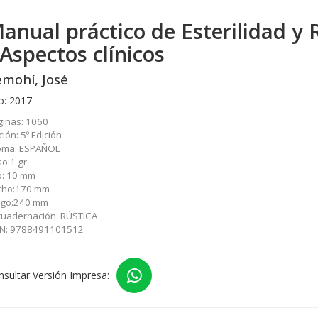
anual práctico de Esterilidad 
 Aspectos clínicos
mohí, José
o: 2017
ginas: 1060
ción: 5º Edición
ioma: ESPAÑOL
o:1 gr
o: 10 mm
cho:170 mm
rgo:240 mm
cuadernación: RÚSTICA
BN: 9788491101512
nsultar Versión Impresa: