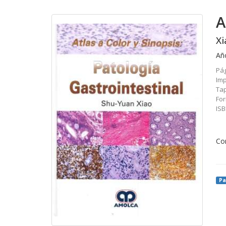
A
Xi
Añ
Pág
Imp
Tap
For
IS
Co
Pa