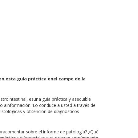
on esta guía práctica enel campo de la
strointestinal
,
esuna guía práctica y asequible
so ainformación. Lo conduce a usted a través de
histológicas y obtención de diagnósticos
 paracomentar sobre el informe de patología? ¿Qué
agnósticos diferenciales que ocurren comúnmente