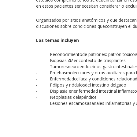
en estos pacientes senecesitan considerar o exclui
Organizados por sitios anatómicos y que destacanen
discusiones sobre condiciones queconstruyen el dia
Los temas incluyen
- Reconocimientode patrones: patrón toxicois
- Biopsias
GI
encontexto de trasplantes
- Tumoresneuroendocrinos gastrointestinale
- Pruebasmoleculares y otras auxiliares para
- Enfermedadcelíaca y condiciones relaciona
- Pólipos y nódulosdel intestino delgado
- Displasia enenfermedad intestinal inflamato
- Neoplasias delapéndice
- Lesiones escamosasanales inflamatorias y a