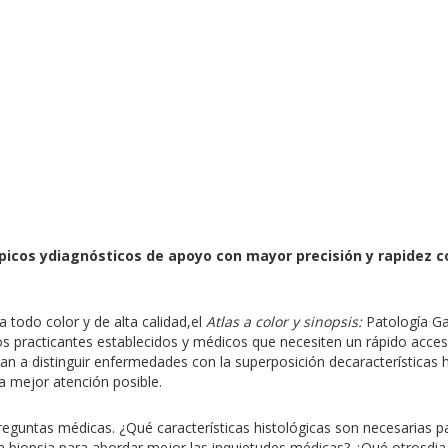
picos ydiagnósticos de apoyo con mayor precisión y rapidez c
 todo color y de alta calidad,el
Atlas a color y sinopsis:
Patología Ga
os practicantes establecidos y médicos que necesiten un rápido acce
an a distinguir enfermedades con la superposición decaracterísticas 
la mejor atención posible.
preguntas médicas. ¿Qué características histológicas son necesarias
a biopsia para abordar mejor las inquietudes médicas? ¿Qué otrosdi