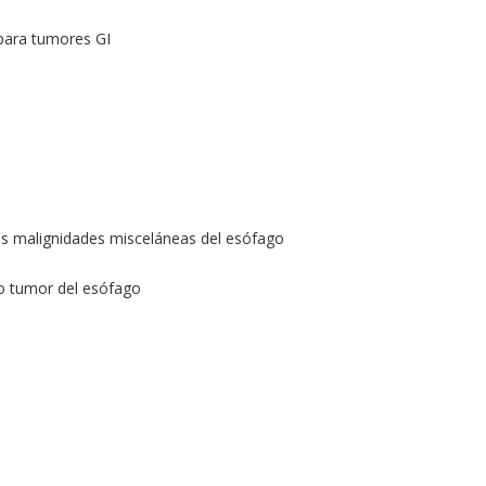
 para tumores GI
as malignidades misceláneas del esófago
o tumor del esófago