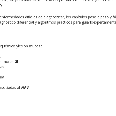
r?
fermedades difíciles de diagnosticar, los capítulos paso a paso y fá
gnóstico diferencial y algoritmos prácticos para guiarloexpertamente
quémico ylesión mucosa
s
 tumores
GI
das
ria
sociadas al
HPV