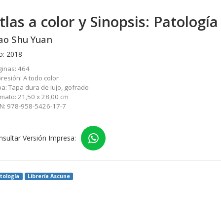
tlas a color y Sinopsis: Patología
ao Shu Yuan
o: 2018
inas: 464
resión: A todo color
a: Tapa dura de lujo, gofrado
mato: 21,50 x 28,00 cm
BN: 978-958-5426-17-7
nsultar Versión Impresa:
tología
Librería Ascune