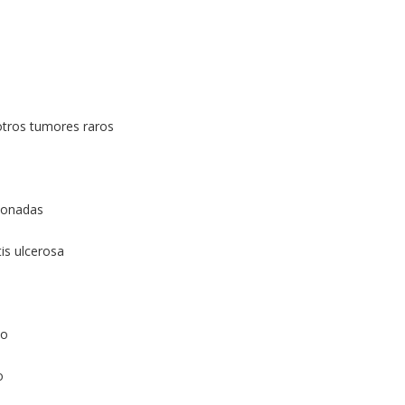
otros tumores raros
cionadas
tis ulcerosa
do
o